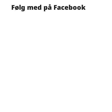
Følg med på Facebook
KBcars
Lad os finde din næste bil
sammen
Kontakt os