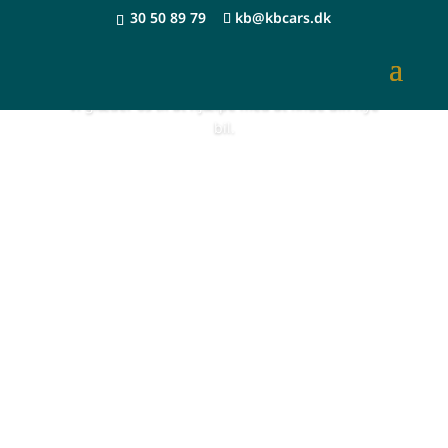
30 50 89 79
kb@kbcars.dk
Find din nye drømmebil hos os
Vi glæder os til at hjælpe med at finde din nye
bil.
Se biler