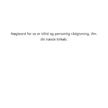
Nøgleord for os er tillid og personlig rådgivning, ifm.
dit næste bilkøb.
Gode priser
Vi sætter altid prisen skarpt