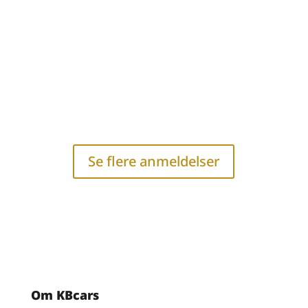
lover. Han er dygtig og kompetent og jeg
kan kun give ham mine bedste
anbefalinger.”
Se flere anmeldelser
Om KBcars